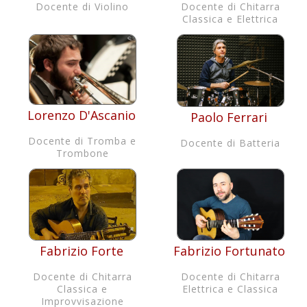
Docente di Violino
Docente di Chitarra
Classica e Elettrica
Lorenzo D'Ascanio
Paolo Ferrari
Docente di Tromba e
Docente di Batteria
Trombone
Fabrizio Forte
Fabrizio Fortunato
Docente di Chitarra
Docente di Chitarra
Classica e
Elettrica e Classica
Improvvisazione