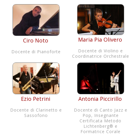
Maria Pia Olivero
Ciro Noto
Docente di Violino e
Docente di Pianoforte
Coordinatrice Orchestrale
Antonia Piccirillo
Ezio Petrini
Docente di Canto Jazz e
Docente di Clarinetto e
Pop, Insegnante
Sassofono
Certificata Metodo
Lichtenberg® e
Formatrice Corale