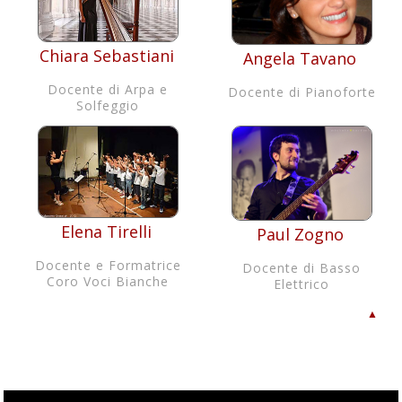
Chiara Sebastiani
Angela Tavano
Docente di Arpa e
Docente di Pianoforte
Solfeggio
Elena Tirelli
Paul Zogno
Docente e Formatrice
Docente di Basso
Coro Voci Bianche
Elettrico
▲