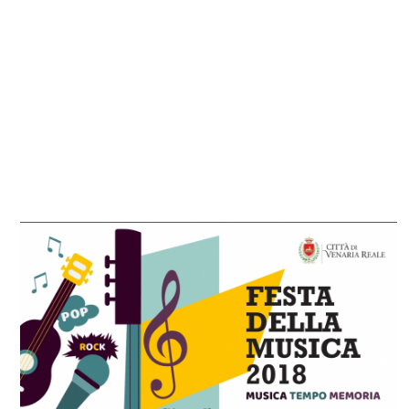
su appuntamento 0117807894 – 3312671411
Tessera assicurativa/associativa € 20,00
(associati Associazione Musica Insieme € 10,00)
- settimanale part time mattino (pranzo esclus
dettaglio
modulo iscrizione 2018