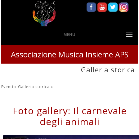
MENU
Associazione Musica Insieme APS
Galleria storica
Eventi »
Galleria storica
»
Foto gallery: Il carnevale
degli animali