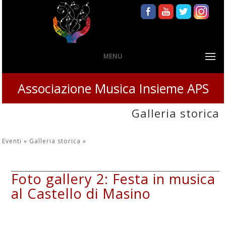
MENU
Associazione Musica Insieme APS
Galleria storica
Eventi »
Galleria storica
»
Foto gallery 2: Festa in musica
al Castello di Masino