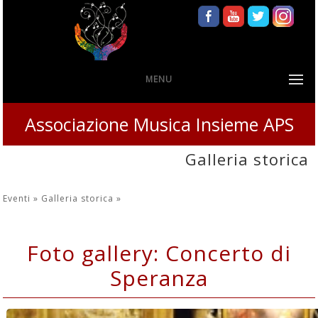
MENU
Associazione Musica Insieme APS
Galleria storica
Eventi »
Galleria storica
»
Foto gallery: Concerto di
Speranza