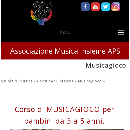
MENU
Associazione Musica Insieme APS
Musicagioco
Scuola di Musica »
Corsi per l'infanzia »
Musicagioco
»
Corso di MUSICAGIOCO per
bambini da 3 a 5 anni.