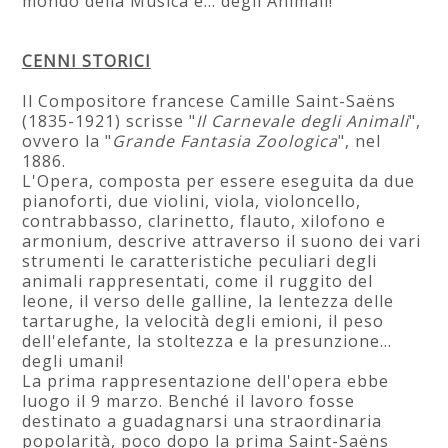
mondo della Musica e... degli Animali!
CENNI STORICI
Il Compositore francese Camille Saint-Saëns
(1835-1921) scrisse "
Il Carnevale degli Animali
",
ovvero la "
Grande Fantasia Zoologica
", nel
1886.
L'Opera, composta per essere eseguita da due
pianoforti, due violini, viola, violoncello,
contrabbasso, clarinetto, flauto, xilofono e
armonium, descrive attraverso il suono dei vari
strumenti le caratteristiche peculiari degli
animali rappresentati, come il ruggito del
leone, il verso delle galline, la lentezza delle
tartarughe, la velocità degli emioni, il peso
dell'elefante, la stoltezza e la presunzione...
degli umani!
La prima rappresentazione dell'opera ebbe
luogo il 9 marzo. Benché il lavoro fosse
destinato a guadagnarsi una straordinaria
popolarità, poco dopo la prima Saint-Saëns