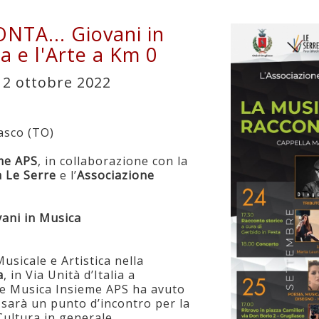
TA... Giovani in
a e l'Arte a Km 0
 2 ottobre 2022
iasco (TO)
me APS
, in collaborazione con la
à Le Serre
e l’
Associazione
ani in Musica
sicale e Artistica nella
a
, in Via Unità d’Italia a
one Musica Insieme APS ha avuto
 sarà un punto d’incontro per la
 Cultura in generale.