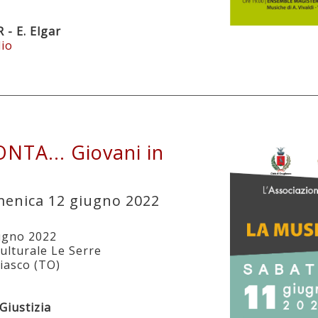
- E. Elgar
lio
TA... Giovani in
menica 12 giugno 2022
ugno 2022
ulturale Le Serre
liasco (TO)
Giustizia