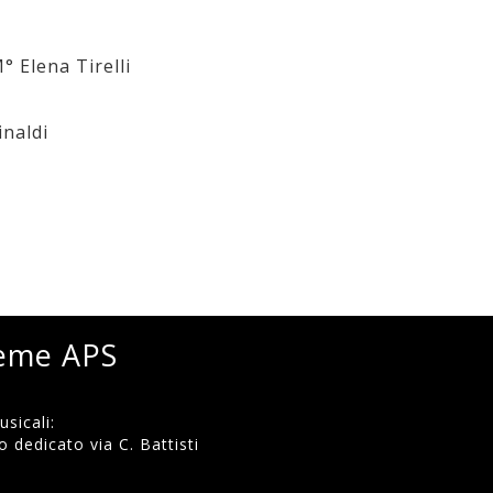
° Elena Tirelli
inaldi
ieme APS
sicali:
 dedicato via C. Battisti
)