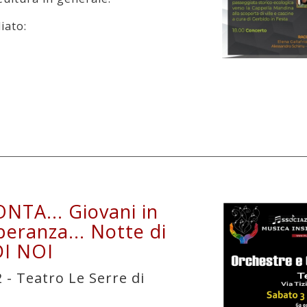
iato:
TA... Giovani in
peranza... Notte di
DI NOI
 - Teatro Le Serre di