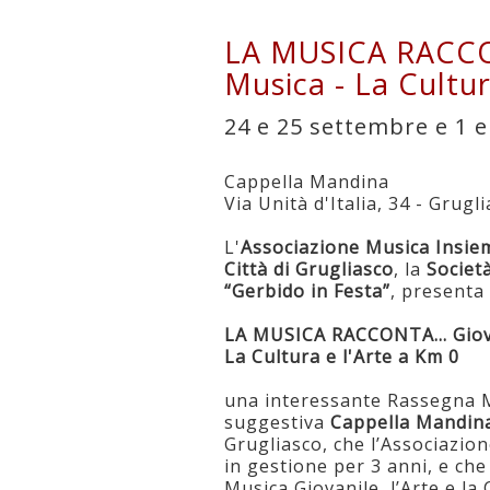
LA MUSICA RACCON
Musica - La Cultur
24 e 25 settembre e 1 e
Cappella Mandina
Via Unità d'Italia, 34 - Grugl
L'
Associazione Musica Insie
Città di Grugliasco
, la
Societ
“Gerbido in Festa”
, presenta
LA MUSICA RACCONTA... Giov
La Cultura e l'Arte a Km 0
una interessante Rassegna Mu
suggestiva
Cappella Mandin
Grugliasco, che l’Associazi
in gestione per 3 anni, e che
Musica Giovanile, l’Arte e la