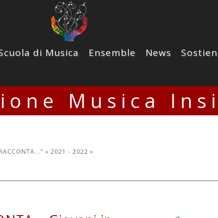
Scuola di Musica
Ensemble
News
Sostien
zione Musica Ins
 RACCONTA..." »
2021 - 2022
»