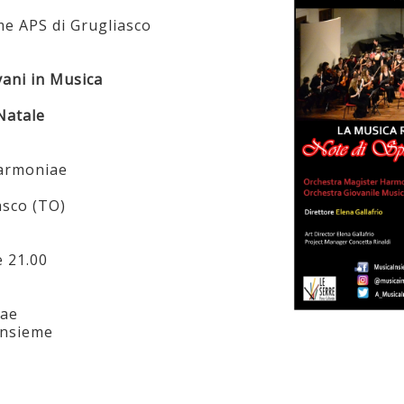
me APS di Grugliasco
ani in Musica
 Natale
Harmoniae
asco (TO)
e 21.00
iae
Insieme