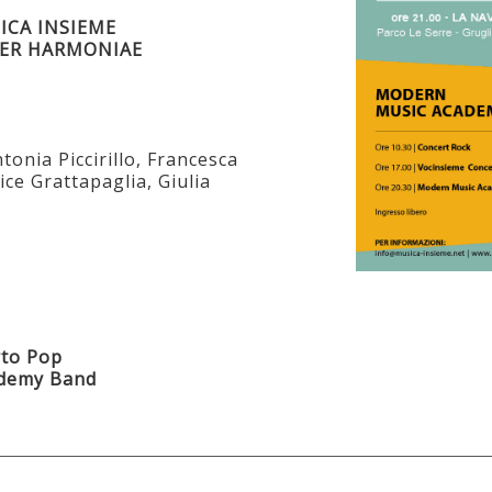
ICA INSIEME
TER HARMONIAE
tonia Piccirillo, Francesca
ce Grattapaglia, Giulia
rto Pop
demy Band