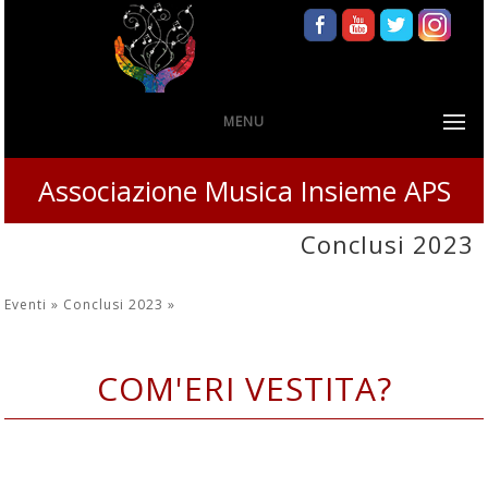
MENU
Associazione Musica Insieme APS
Conclusi 2023
Eventi »
Conclusi 2023
»
COM'ERI VESTITA?
25 novembre 2023 ore 17.00 Chalet
Allemand - Parco Le Serre di Grugliasco