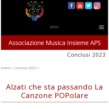
MENU
Associazione Musica Insieme APS
Conclusi 2023
Eventi »
Conclusi 2023
»
Alzati che sta passando La
Canzone POPolare
16 e 23 settembre 2023 Cappella Mandina