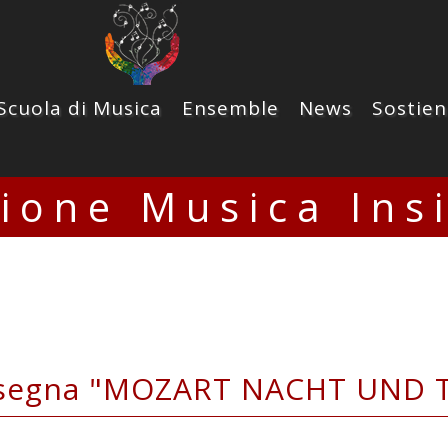
Scuola di Musica
Ensemble
News
Sostien
zione Musica Ins
segna "MOZART NACHT UND 