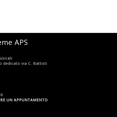
ieme APS
sicali:
 dedicato via C. Battisti
)
30
SSARE UN APPUNTAMENTO