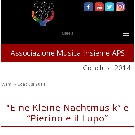
MENU
Associazione Musica Insieme APS
Conclusi 2014
Eventi »
Conclusi 2014
»
"Eine Kleine Nachtmusik” e
“Pierino e il Lupo”
Sabato 24 maggio 2014 - Seconda