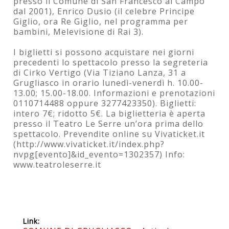
presso il Comune di San Francesco al Campo
dal 2001), Enrico Dusio (il celebre Principe
Giglio, ora Re Giglio, nel programma per
bambini, Melevisione di Rai 3).
I biglietti si possono acquistare nei giorni
precedenti lo spettacolo presso la segreteria
di Cirko Vertigo (Via Tiziano Lanza, 31 a
Grugliasco in orario lunedì-venerdì h. 10.00-
13.00; 15.00-18.00. Informazioni e prenotazioni
0110714488 oppure 3277423350). Biglietti:
intero 7€; ridotto 5€. La biglietteria è aperta
presso il Teatro Le Serre un’ora prima dello
spettacolo. Prevendite online su Vivaticket.it
(http://www.vivaticket.it/index.php?
nvpg[evento]&id_evento=1302357) Info:
www.teatroleserre.it
Link: