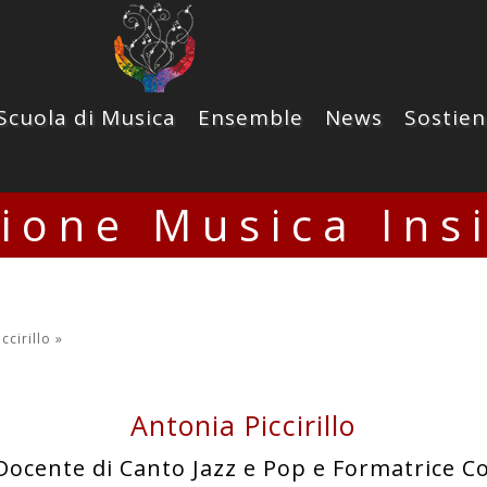
Scuola di Musica
Ensemble
News
Sostien
zione Musica Ins
ccirillo
»
Antonia Piccirillo
Docente di Canto Jazz e Pop e Formatrice C