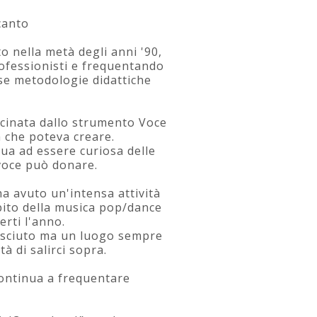
canto
to nella metà degli anni '90,
ofessionisti e frequentando
rse metodologie didattiche
scinata dallo strumento Voce
a che poteva creare.
ua ad essere curiosa delle
 voce può donare.
ha avuto un'intensa attività
mbito della musica pop/dance
rti l'anno.
nosciuto ma un luogo sempre
à di salirci sopra.
 continua a frequentare