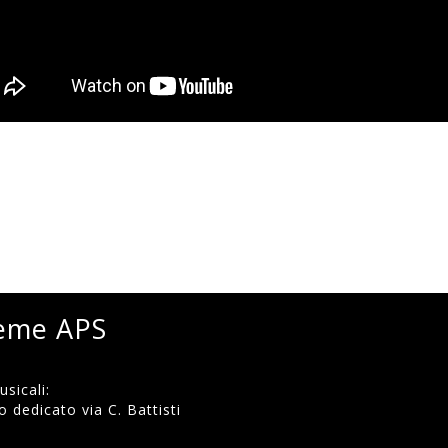
ieme APS
sicali:
 dedicato via C. Battisti
)